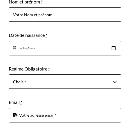
Nom et prénom
*
SINISTRE
CONTACT
RETRAIT DE PERMIS
Date de naissance
*
SUSPENSION DU PERMIS
ANNULATION DU PERMIS
Regime Obligatoire
*
FAUSSE DÉCLARATION
Email
*