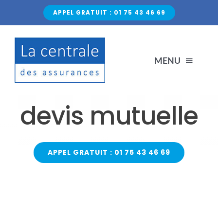
Passer
APPEL GRATUIT : 01 75 43 46 69
au
contenu
MENU
ACCUEIL
devis mutuelle
NOS PRODUITS
APPEL GRATUIT : 01 75 43 46 69
CONDUCTEURS RÉSILIÉS
NON-PAIEMENT
BLOG