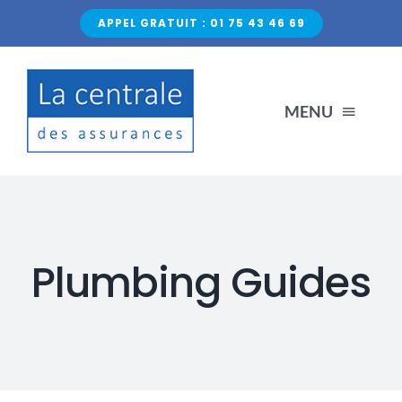
Passer
APPEL GRATUIT : 01 75 43 46 69
au
contenu
MENU
ACCUEIL
NOS PRODUITS
Plumbing Guides
CONDUCTEURS RÉSILIÉS
NON-PAIEMENT
BLOG