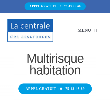
Passer
APPEL GRATUIT : 01 75 43 46 69
au
contenu
MENU
ACCUEIL
Multirisque
habitation
NOS PRODUITS
CONDUCTEURS RÉSILIÉS
APPEL GRATUIT : 01 75 43 46 69
NON-PAIEMENT
BLOG